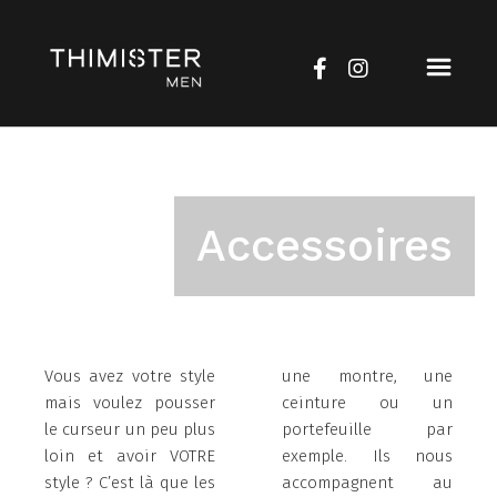
Magasin
Menu
Thimister
de
Men
navigation
principale
Image
d'illustration
de
notre
Accessoires
société
Vous avez votre style
une montre, une
mais voulez pousser
ceinture ou un
le curseur un peu plus
portefeuille par
loin et avoir VOTRE
exemple. Ils nous
style ? C’est là que les
accompagnent au